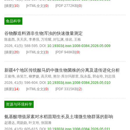
[摘要]
(
10
)
[HTML全文]
(
0
)
[PDF
2772KB
]
(
0
)
食品科学
谷物酿造料酒非生物浑浊的快速微量测定
陈嘉西
,
关天庆
,
李勇强
,
万培耀
,
封弘渊
,
徐岩
,
王栋
2026, 41(5): 588-595.
DOI:
10.19303/j.issn.1008-0384.2026.05.009
[摘要]
(
20
)
[HTML全文]
(
3
)
[PDF
948KB
]
(
0
)
新疆4个地区传统酸马奶中微生物菌株的分离及遗传进化分析
王俊伟
,
佘笑兰
,
柳梦婕
,
高天晴
,
努尔·库尔玛那里
,
阮永磊
,
郭会玲
,
刘志强
2026, 41(5): 596-604.
DOI:
10.19303/j.issn.1008-0384.2026.05.010
[摘要]
(
14
)
[HTML全文]
(
0
)
[PDF
3315KB
]
(
2
)
资源与环境科学
氨基酸增值尿素对水稻苗期生长及土壤微生物群落的影响
赵通达
,
周勋勋
,
叶文玲
,
张国漪
2026, 41(5): 605-615.
DOI:
10.19303/j.issn.1008-0384.2026.05.011