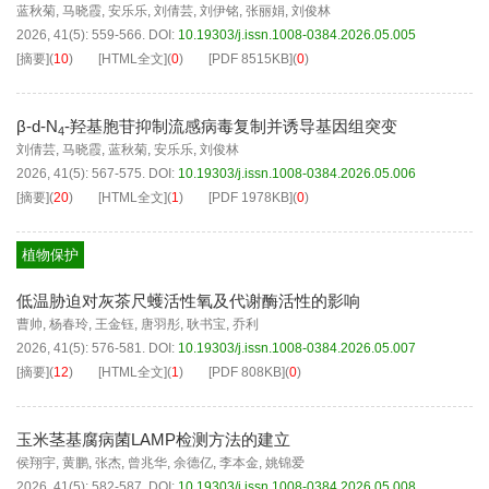
蓝秋菊
,
马晓霞
,
安乐乐
,
刘倩芸
,
刘伊铭
,
张丽娟
,
刘俊林
2026, 41(5): 559-566.
DOI:
10.19303/j.issn.1008-0384.2026.05.005
[摘要]
(
10
)
[HTML全文]
(
0
)
[PDF
8515KB
]
(
0
)
β-d-N
-羟基胞苷抑制流感病毒复制并诱导基因组突变
4
刘倩芸
,
马晓霞
,
蓝秋菊
,
安乐乐
,
刘俊林
2026, 41(5): 567-575.
DOI:
10.19303/j.issn.1008-0384.2026.05.006
[摘要]
(
20
)
[HTML全文]
(
1
)
[PDF
1978KB
]
(
0
)
植物保护
低温胁迫对灰茶尺蠖活性氧及代谢酶活性的影响
曹帅
,
杨春玲
,
王金钰
,
唐羽彤
,
耿书宝
,
乔利
2026, 41(5): 576-581.
DOI:
10.19303/j.issn.1008-0384.2026.05.007
[摘要]
(
12
)
[HTML全文]
(
1
)
[PDF
808KB
]
(
0
)
玉米茎基腐病菌LAMP检测方法的建立
侯翔宇
,
黄鹏
,
张杰
,
曾兆华
,
余德亿
,
李本金
,
姚锦爱
2026, 41(5): 582-587.
DOI:
10.19303/j.issn.1008-0384.2026.05.008