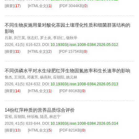
[摘要]
(
17
)
[HTML全文]
(
1
)
[PDF
3044KB
]
(
0
)
不同生物炭施用量对酸化茶园土壤理化性质和细菌群落结构的
影响
吕新
,
刘兰英
,
张志灯
,
罗土炎
,
李玥仁
,
饶秋华
2026, 41(5): 616-623.
DOI:
10.19303/j.issn.1008-0384.2026.05.012
[摘要]
(
11
)
[HTML全文]
(
2
)
[PDF
1575KB
]
(
0
)
不同供磷水平对水生绿肥红萍生物固氮效率和生长速率的影响
詹杰
,
王润淇
,
邓素芳
,
杨燕秋
,
应朝阳
,
姚元林
2026, 41(5): 624-632.
DOI:
10.19303/j.issn.1008-0384.2026.05.013
[摘要]
(
14
)
[HTML全文]
(
1
)
[PDF
891KB
]
(
0
)
14份红萍种质的营养品质综合评价
雷裕
,
应朝阳
,
钟珍梅
,
陆烝
,
林忠宁
2026, 41(5): 633-644.
DOI:
10.19303/j.issn.1008-0384.2026.05.014
[摘要]
(
13
)
[HTML全文]
(
5
)
[PDF
821KB
]
(
0
)