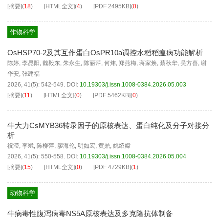
[摘要]
(
18
)
[HTML全文]
(
4
)
[PDF
2495KB
]
(
0
)
作物科学
OsHSP70-2及其互作蛋白OsPR10a调控水稻稻瘟病功能解析
陈婷
,
李昆阳
,
魏毅东
,
朱永生
,
陈丽萍
,
何炜
,
郑燕梅
,
蒋家焕
,
蔡秋华
,
吴方喜
,
谢
华安
,
张建福
2026, 41(5): 542-549.
DOI:
10.19303/j.issn.1008-0384.2026.05.003
[摘要]
(
11
)
[HTML全文]
(
0
)
[PDF
5462KB
]
(
0
)
牛大力CsMYB36转录因子的原核表达、蛋白纯化及分子对接分
析
祝滢
,
李斌
,
陈柳萍
,
廖海伦
,
明如宏
,
黄鼎
,
姚绍嫦
2026, 41(5): 550-558.
DOI:
10.19303/j.issn.1008-0384.2026.05.004
[摘要]
(
15
)
[HTML全文]
(
0
)
[PDF
4729KB
]
(
1
)
动物科学
牛病毒性腹泻病毒NS5A原核表达及多克隆抗体制备