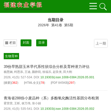
当期目录
2026年 第41卷 第5期
封面
目录
栏目
上一期
生物育种
39份早熟甜玉米早代系性状综合分析及育种潜力评估
杨慧娴
,
柯恩添
,
王迪
,
颜静宛
,
徐福乐
,
赵良侠
,
田大刚
2026, 41(5): 527-534.
DOI:
10.19303/j.issn.1008-0384.2026.05.001
[摘要]
(
362
)
[HTML全文]
(
78
)
[PDF
845KB
]
(
297
)
青海省288份小麦品种（系）多酚氧化酶活性基因分布检测
霍营营
,
王昕
,
侯万伟
,
张小娟
2026, 41(5): 535-541.
DOI:
10.19303/j.issn.1008-0384.2026.05.002