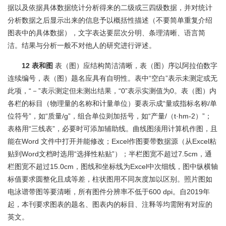
据以及依据具体数据统计分析得来的二级或三四级数据，并对统计
分析数据之后显示出来的信息予以概括性描述（不要简单重复介绍
图表中的具体数据），文字表达要层次分明、条理清晰、语言简
洁。结果与分析一般不对他人的研究进行评述。
12 表和图
表（图）应结构简洁清晰，表（图）序以阿拉伯数字
连续编号，表（图）题名应具有自明性。表中“空白”表示未测定或无
此项，“－”表示测定但未测出结果，“0”表示实测值为0。表（图）内
各栏的标目（物理量的名称和计量单位）要表示成“量或指标名称/单
位符号”，如“质量/g”，组合单位则加括号，如“产量/（t·hm-2）”；
表格用“三线表”，必要时可添加辅助线。曲线图须用计算机作图，且
能在Word 文件中打开并能修改；Excel作图要带数据源（从Excel粘
贴到Word文档时选用“选择性粘贴”）；半栏图宽不超过7.5cm，通
栏图宽不超过15.0cm，图线和坐标线为Excel中次细线，图中纵横轴
标值要求圆整化且成等差，柱状图用不同灰度加以区别。照片图如
电泳谱带图等要清晰，所有图件分辨率不低于600 dpi。自2019年
起，本刊要求图表的题名、图表内的标目、注释等均需附有对应的
英文。