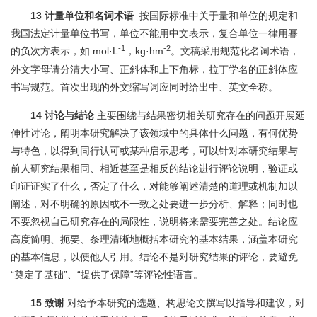
13 计量单位和名词术语
按国际标准中关于量和单位的规定和
我国法定计量单位书写，单位不能用中文表示，复合单位一律用幂
-1
-2
的负次方表示，如:mol·L
，kg·hm
。文稿采用规范化名词术语，
外文字母请分清大小写、正斜体和上下角标，拉丁学名的正斜体应
书写规范。首次出现的外文缩写词应同时给出中、英文全称。
14 讨论与结论
主要围绕与结果密切相关研究存在的问题开展延
伸性讨论，阐明本研究解决了该领域中的具体什么问题，有何优势
与特色，以得到同行认可或某种启示思考，可以针对本研究结果与
前人研究结果相同、相近甚至是相反的结论进行评论说明，验证或
印证证实了什么，否定了什么，对能够阐述清楚的道理或机制加以
阐述，对不明确的原因或不一致之处要进一步分析、解释；同时也
不要忽视自己研究存在的局限性，说明将来需要完善之处。结论应
高度简明、扼要、条理清晰地概括本研究的基本结果，涵盖本研究
的基本信息，以便他人引用。结论不是对研究结果的评论，要避免
“奠定了基础”、“提供了保障”等评论性语言。
15 致谢
对给予本研究的选题、构思论文撰写以指导和建议，对