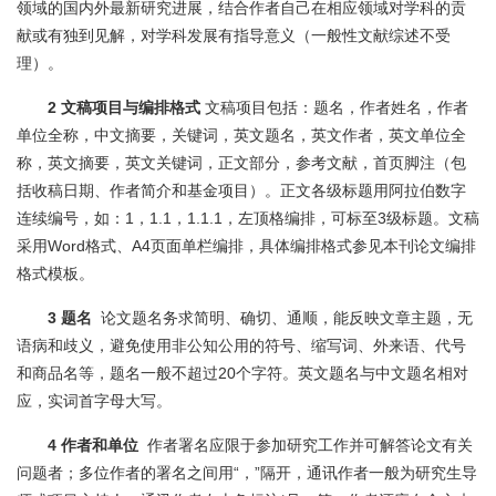
领域的国内外最新研究进展，结合作者自己在相应领域对学科的贡
献或有独到见解，对学科发展有指导意义（一般性文献综述不受
理）。
2 文稿项目与编排格式
文稿项目包括：题名，作者姓名，作者
单位全称，中文摘要，关键词，英文题名，英文作者，英文单位全
称，英文摘要，英文关键词，正文部分，参考文献，首页脚注（包
括收稿日期、作者简介和基金项目）。正文各级标题用阿拉伯数字
连续编号，如：1，1.1，1.1.1，左顶格编排，可标至3级标题。文稿
采用Word格式、A4页面单栏编排，具体编排格式参见本刊论文编排
格式模板。
3 题名
论文题名务求简明、确切、通顺，能反映文章主题，无
语病和歧义，避免使用非公知公用的符号、缩写词、外来语、代号
和商品名等，题名一般不超过20个字符。英文题名与中文题名相对
应，实词首字母大写。
4 作者和单位
作者署名应限于参加研究工作并可解答论文有关
问题者；多位作者的署名之间用“，”隔开，通讯作者一般为研究生导