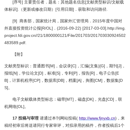
[序号] 主要责任者．题名：其他题名信息[文献类型标识/文献载
体标识].（更新或修改日期）[引用日期]．获取和访问路径.
[9] 商务部，国家统计局，国家外汇管理局．2015年度中国对
外直接投资统计公报[R/OL]．(2016-09-22) [2017-03-03].http://img.
project.fdi.gov.cn//21/1800000121/File/201703/201703030924502
483589.pdf.
【附】
文献类型标识：普通图书[M]，会议录[C]，汇编(文集)[G]，期刊[J]，
报纸[N]，学位论文[D]，标准[S]，专利[P]，报告[R]，电子公告[E
B]，计算机程序[CP]，数据库[DB]，档案[A]，舆图[CM]，数据集[D
S]。
电子文献载体类型标志：磁带[MT]，磁盘[DK]，光盘[CD]，联
机网络[OL]。
17 投稿与审理
请通过本刊网站投稿(
http://www.fjnyxb.cn
)，来
稿经初审后将送请同行专家审评，对拟录用的稿件，作者投稿后1个