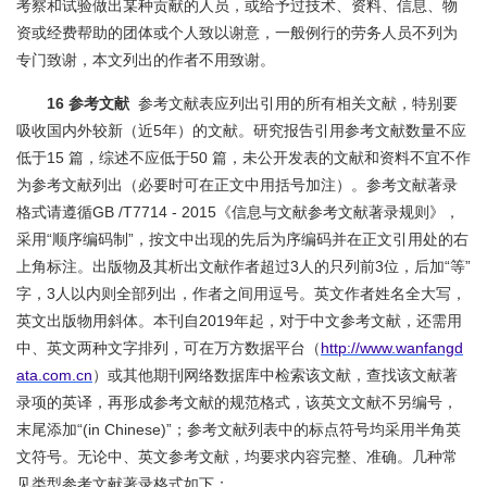
考察和试验做出某种贡献的人员，或给予过技术、资料、信息、物
资或经费帮助的团体或个人致以谢意，一般例行的劳务人员不列为
专门致谢，本文列出的作者不用致谢。
16 参考文献
参考文献表应列出引用的所有相关文献，特别要
吸收国内外较新（近5年）的文献。研究报告引用参考文献数量不应
低于15 篇，综述不应低于50 篇，未公开发表的文献和资料不宜不作
为参考文献列出（必要时可在正文中用括号加注）。参考文献著录
格式请遵循GB /T7714 - 2015《信息与文献参考文献著录规则》，
采用“顺序编码制”，按文中出现的先后为序编码并在正文引用处的右
上角标注。出版物及其析出文献作者超过3人的只列前3位，后加“等”
字，3人以内则全部列出，作者之间用逗号。英文作者姓名全大写，
英文出版物用斜体。本刊自2019年起，对于中文参考文献，还需用
中、英文两种文字排列，可在万方数据平台（
http://www.wanfangd
ata.com.cn
）或其他期刊网络数据库中检索该文献，查找该文献著
录项的英译，再形成参考文献的规范格式，该英文文献不另编号，
末尾添加“(in Chinese)”；参考文献列表中的标点符号均采用半角英
文符号。无论中、英文参考文献，均要求内容完整、准确。几种常
见类型参考文献著录格式如下：