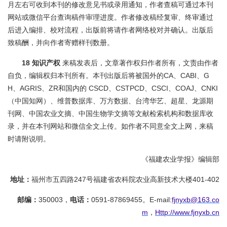
月左右可收到本刊的修改意见书或录用通知，作者查稿可通过本刊
网站或微信平台查询稿件审理进度。作者修改稿经复审、终审通过
后进入编排、校对流程，出版前将请作者网络校对并确认。出版后
致稿酬，并向作者寄赠样刊数册。
18 知识产权
来稿发表后，文章著作权归作者所有，文责由作者
自负，编辑权归本刊所有。本刊出版后将被国外的CA、CABI、G
H、AGRIS、ZR和国内的 CSCD、CSTPCD、CSCI、COAJ、CNKI
（中国知网）、维普数据库、万方数据、台湾华艺、超星、龙源期
刊网、中国农业文摘、中国生物学文摘等文献检索机构和数据库收
录，并在本刊网站和微信全文上传。如作者不同意全文上网，来稿
时请附说明。
《福建农业学报》编辑部
地址：
福州市五四路247号福建省农科院农业高新技术大楼401-402
邮编：
350003，
电话：
0591-87869455。E-mail:
fjnyxb@163.co
m
，
Http://www.fjnyxb.cn