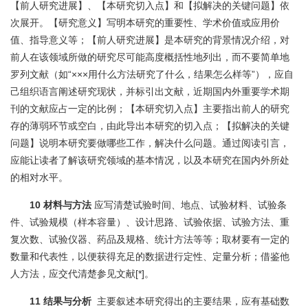
【前人研究进展】、【本研究切入点】和【拟解决的关键问题】依
次展开。【研究意义】写明本研究的重要性、学术价值或应用价
值、指导意义等；【前人研究进展】是本研究的背景情况介绍，对
前人在该领域所做的研究尽可能高度概括性地列出，而不要简单地
罗列文献（如“×××用什么方法研究了什么，结果怎么样等”），应自
己组织语言阐述研究现状，并标引出文献，近期国内外重要学术期
刊的文献应占一定的比例；【本研究切入点】主要指出前人的研究
存的薄弱环节或空白，由此导出本研究的切入点；【拟解决的关键
问题】说明本研究要做哪些工作，解决什么问题。通过阅读引言，
应能让读者了解该研究领域的基本情况，以及本研究在国内外所处
的相对水平。
10 材料与方法
应写清楚试验时间、地点、试验材料、试验条
件、试验规模（样本容量）、设计思路、试验依据、试验方法、重
复次数、试验仪器、药品及规格、统计方法等等；取材要有一定的
数量和代表性，以便获得充足的数据进行定性、定量分析；借鉴他
人方法，应交代清楚参见文献[*]。
11 结果与分析
主要叙述本研究得出的主要结果，应有基础数