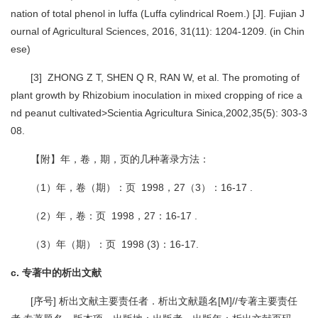
nation of total phenol in luffa (Luffa cylindrical Roem.) [J]. Fujian J
ournal of Agricultural Sciences, 2016, 31(11): 1204-1209. (in Chin
ese)
[3] ZHONG Z T, SHEN Q R, RAN W, et al. The promoting of
plant growth by Rhizobium inoculation in mixed cropping of rice a
nd peanut cultivated>Scientia Agricultura Sinica,2002,35(5): 303-3
08.
【附】年，卷，期，页的几种著录方法：
（1）年，卷（期）：页 1998，27（3）：16-17 .
（2）年，卷：页 1998，27：16-17 .
（3）年（期）：页 1998 (3)：16-17.
c. 专著中的析出文献
[序号] 析出文献主要责任者．析出文献题名[M]//专著主要责任