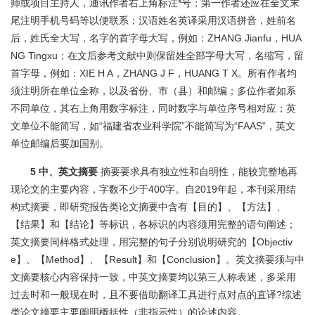
师或项目主持人，通讯作者右上角标注*号；第一作者还应在全文末
尾注明手机号码等以便联系；汉语姓名英译采用汉语拼音，姓前名
后，姓氏全大写，名字的首字母大写，例如：ZHANG Jianfu，HUA
NG Tingxu；在文后参考文献中则保留姓全部字母大写，名缩写，留
首字母，例如：XIE H A，ZHANG J F，HUANG T X。所有作者均
须注明所在单位全称，以及省份、市（县）和邮编；多位作者如系
不同单位，其右上角用数字标注，同时数字与单位序号相对应；英
文单位不能简写，如“福建省农业科学院”不能简写为“FAAS”，英文
单位邮编后要加国别。
5 中、英文摘要
摘要要求具有独立性和自明性，能较完整地再
现论文的主要内容，字数不少于400字。自2019年起，本刊采用结
构式摘要，即研究报告类论文摘要中含有【目的】、【方法】、
【结果】和【结论】等标识，各标识的内容须用完整的语句阐述；
英文摘要同样格式处理，用完整的句子分别说明研究的【Objectiv
e】、【Method】、【Result】和【Conclusion】。英文摘要须与中
文摘要核心内容保持一致，中英文摘要均以第三人称表述，多采用
过去时和一般现在时，且不要借助翻译工具进行点对点的直译?综述
类论文摘要主要阐明概括性（非指示性）的论述内容。