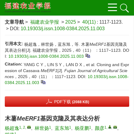
文章导航
>
福建农业学报
>
2025
>
40(11)
: 1117-1123.
> DOI:
10.19303/j.issn.1008-0384.2025.11.003
引用本文:
杨超逸，林世扬，蓝东旭，等. 木薯
MeERF1
基因克隆及
其表达分析[J]. 福建农业学报，2025，40（11） ：1117−1123.
DO
I:
10.19303/j.issn.1008-0384.2025.11.003
Citation:
YANG C Y，LIN S Y，LAN D X，et al. Cloning and Expr
ession of Cassava
MeERF1
[J].
Fujian Journal of Agricultural Scie
nces
，2025，40（11） ：1117−1123.
DOI:
10.19303/j.issn.1008-
0384.2025.11.003
PDF下载
(2088 KB)
木薯
MeERF1
基因克隆及其表达分析
1, 2
,
1
1
1
1
,
,
杨超逸
,
林世扬
,
蓝东旭
,
杨亚鹏
,
颜彦
,
1