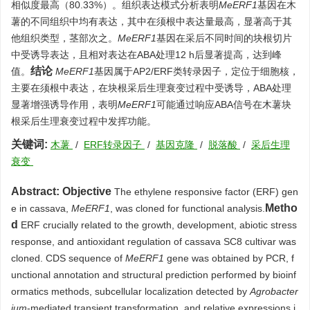
相似度最高（80.33%）。组织表达模式分析表明
MeERF1
基因在木
薯的不同组织中均有表达，其中在须根中表达量最高，显著高于其
他组织类型，茎部次之。
MeERF1
基因在采后不同时间的块根切片
中受诱导表达，且相对表达在ABA处理12 h后显著提高，达到峰
结论
值。
MeERF1
基因属于AP2/ERF类转录因子，定位于细胞核，
主要在须根中表达，在块根采后生理衰变过程中受诱导，ABA处理
显著增强诱导作用，表明
MeERF1
可能通过响应ABA信号在木薯块
根采后生理衰变过程中发挥功能。
关键词:
木薯
/
ERF转录因子
/
基因克隆
/
脱落酸
/
采后生理
衰变
Abstract:
Objective
The ethylene responsive factor (ERF) gen
Metho
e in cassava,
MeERF1
, was cloned for functional analysis.
d
ERF crucially related to the growth, development, abiotic stress
response, and antioxidant regulation of cassava SC8 cultivar was
cloned. CDS sequence of
MeERF1
gene was obtained by PCR, f
unctional annotation and structural prediction performed by bioinf
ormatics methods, subcellular localization detected by
Agrobacter
ium
-mediated transient transformation, and relative expressions i