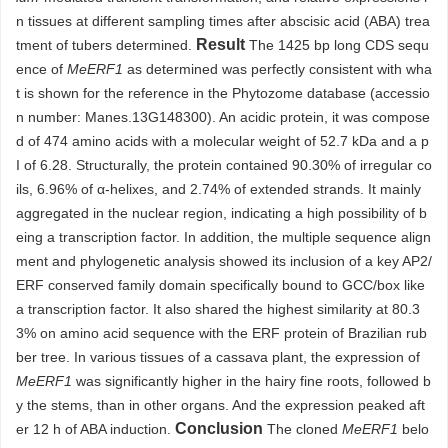
n tissues at different sampling times after abscisic acid (ABA) trea
Result
tment of tubers determined.
The
1425
bp long CDS sequ
ence of
MeERF1
as determined was perfectly consistent with wha
t is shown for the reference in the Phytozome database (accessio
n number: Manes.13G148300). An acidic protein, it was compose
d of 474 amino acids with a molecular weight of 52.7 kDa and a p
I of 6.28. Structurally, the protein contained 90.30% of irregular co
ils, 6.96% of α-helixes, and 2.74% of extended strands. It mainly
aggregated in the nuclear region, indicating a high possibility of b
eing a transcription factor. In addition, the multiple sequence align
ment and phylogenetic analysis showed its inclusion of a key AP2/
ERF conserved family domain specifically bound to GCC/box like
a transcription factor. It also shared the highest similarity at 80.3
3% on amino acid sequence with the ERF protein of Brazilian rub
ber tree. In various tissues of a cassava plant, the expression of
MeERF1
was significantly higher in the hairy fine roots, followed b
y the stems, than in other organs. And the expression peaked aft
Conclusion
er 12 h of ABA induction.
The cloned
MeERF1
belo