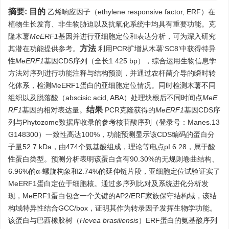
摘要:
目的
乙烯响应因子（ethylene responsive factor, ERF）在
植物生长发育、非生物胁迫以及抗氧化系统中均具有重要功能。克
隆木薯
MeERF1
基因并进行亚细胞定位和表达分析，可为深入研究
方法
其潜在功能提供参考。
利用PCR扩增从木薯‘SC8’中获得特异
性
MeERF1
基因CDS序列（全长
1 425
bp），综合运用生物信息学
方法对序列进行功能注释与结构预测，并通过农杆菌介导的瞬时转
化体系，检测MeERF1蛋白的亚细胞定位情况。同时检测木薯不同
组织以及脱落酸（abscisic acid, ABA）处理块根后不同时间点
MeE
结果
RF1
基因的相对表达量。
PCR克隆获得的
MeERF1
基因CDS序
列与Phytozome数据库收录的参考核苷酸序列（登录号：Manes.13
G148300）一致性高达100%，功能预测显示该CDS编码的蛋白分
子量52.7 kDa，由474个氨基酸组成，理论等电点pI 6.28，属于酸
性蛋白类型。预测分析表明该蛋白含有90.30%的无规则卷曲结构、
6.96%的α-螺旋构象和2.74%的延伸链片段，亚细胞定位试验证实了
MeERF1蛋白定位于细胞核。通过多序列比对及系统进化分析发
现，MeERF1蛋白包含一个关键的AP2/ERF家族保守结构域，该结
构域特异性结合GCC/box，证明其作为转录因子发挥生物学功能。
该蛋白与巴西橡胶树（
Hevea brasiliensis
）ERF蛋白的氨基酸序列