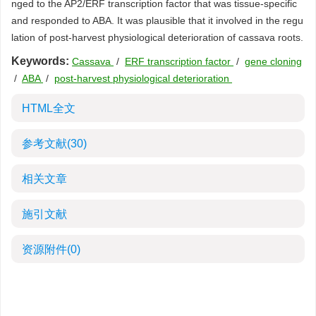
nged to the AP2/ERF transcription factor that was tissue-specific
and responded to ABA. It was plausible that it involved in the regu
lation of post-harvest physiological deterioration of cassava roots.
Keywords:
Cassava
/
ERF transcription factor
/
gene cloning
/
ABA
/
post-harvest physiological deterioration
HTML全文
参考文献
(30)
相关文章
施引文献
资源附件
(0)