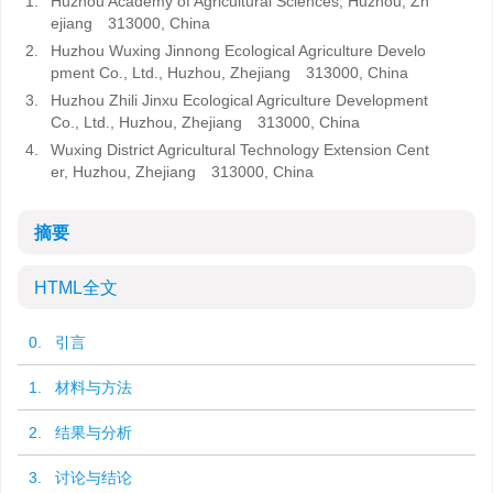
1.
Huzhou Academy of Agricultural Sciences, Huzhou, Zh
ejiang 313000, China
2.
Huzhou Wuxing Jinnong Ecological Agriculture Develo
pment Co., Ltd., Huzhou, Zhejiang 313000, China
3.
Huzhou Zhili Jinxu Ecological Agriculture Development
Co., Ltd., Huzhou, Zhejiang 313000, China
4.
Wuxing District Agricultural Technology Extension Cent
er, Huzhou, Zhejiang 313000, China
摘要
HTML全文
0. 引言
1. 材料与方法
2. 结果与分析
3. 讨论与结论