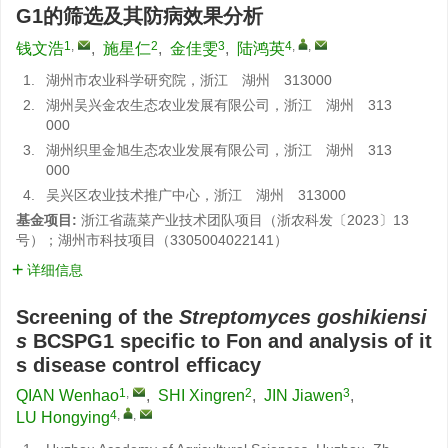
G1的筛选及其防病效果分析
1
,
2
3
4
,
,
钱文浩
,
施星仁
,
金佳雯
,
陆鸿英
1.
湖州市农业科学研究院，浙江 湖州 313000
2.
湖州吴兴金农生态农业发展有限公司，浙江 湖州 313
000
3.
湖州织里金旭生态农业发展有限公司，浙江 湖州 313
000
4.
吴兴区农业技术推广中心，浙江 湖州 313000
基金项目:
浙江省蔬菜产业技术团队项目（浙农科发〔2023〕13
号）；湖州市科技项目（3305004022141）
详细信息
Screening of the
Streptomyces goshikiensi
s
BCSPG1 specific to Fon
and analysis of it
s disease control efficacy
1
,
2
3
QIAN Wenhao
,
SHI Xingren
,
JIN Jiawen
,
4
,
,
LU Hongying