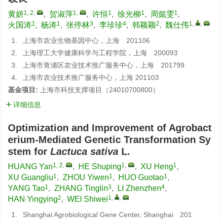
1, 2
,
1
,
1
1
1
黄妍
,
贺淑萍
,
许恒
,
徐光柳
,
周懿雯
,
1
1
3
4
2
1
,
,
火国涛
,
杨涛
,
张停林
,
李珍珍
,
韩颖颖
,
魏仕伟
1.
上海市农业生物基因中心，上海 201106
2.
上海理工大学健康科学与工程学院，上海 200093
3.
上海市青浦区农业技术推广服务中心，上海 201799
4.
上海市农业技术推广服务中心，上海 201103
基金项目:
上海市科技支撑项目（24010700800）
详细信息
Optimization and Improvement of Agrobact
erium-Mediated Genetic Transformation Sy
stem for
Lactuca sativa
L.
1, 2
,
1
,
1
HUANG Yan
,
HE Shuping
,
XU Heng
,
1
1
1
XU Guangliu
,
ZHOU Yiwen
,
HUO Guotao
,
1
3
4
YANG Tao
,
ZHANG Tinglin
,
LI Zhenzhen
,
2
1
,
,
HAN Yingying
,
WEI Shiwei
1.
Shanghai Agrobiological Gene Center, Shanghai 201