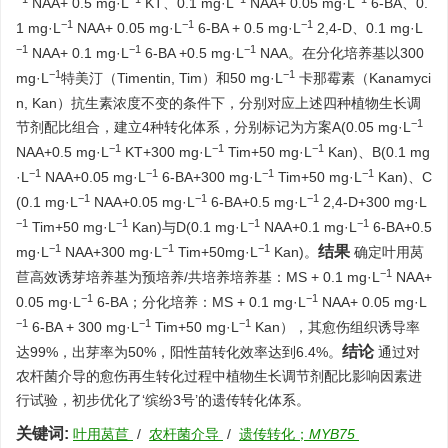
NAA+ 0.5 mg·L
KT、0.1 mg·L
NAA+ 0.05 mg·L
6-BA、0.
−1
−1
−1
1 mg·L
NAA+ 0.05 mg·L
6-BA + 0.5 mg·L
2,4-D、0.1 mg·L
−1
−1
−1
NAA+ 0.1 mg·L
6-BA +0.5 mg·L
NAA。在分化培养基以300
−1
−1
mg·L
特美汀（Timentin, Tim）和50 mg·L
卡那霉素（Kanamyci
n, Kan）抗生素浓度不变的条件下，分别对应上述四种植物生长调
−1
节剂配比组合，建立4种转化体系，分别标记为方案A(0.05 mg·L
−1
−1
−1
NAA+0.5 mg·L
KT+300 mg·L
Tim+50 mg·L
Kan)、B(0.1 mg
−1
−1
−1
−1
·L
NAA+0.05 mg·L
6-BA+300 mg·L
Tim+50 mg·L
Kan)、C
−1
−1
−1
(0.1 mg·L
NAA+0.05 mg·L
6-BA+0.5 mg·L
2,4-D+300 mg·L
−1
−1
−1
−1
Tim+50 mg·L
Kan)与D(0.1 mg·L
NAA+0.1 mg·L
6-BA+0.5
−1
−1
−1
结果
mg·L
NAA+300 mg·L
Tim+50mg·L
Kan)。
确定叶用莴
−1
苣高效诱芽培养基为预培养/共培养培养基：MS + 0.1 mg·L
NAA+
−1
−1
0.05 mg·L
6-BA；分化培养：MS + 0.1 mg·L
NAA+ 0.05 mg·L
−1
−1
−1
6-BA + 300 mg·L
Tim+50 mg·L
Kan），其愈伤组织诱导率
结论
达99%，出芽率为50%，阳性苗转化效率达到6.4%。
通过对
农杆菌介导的愈伤再生转化过程中植物生长调节剂配比影响因素进
行试验，初步优化了‘缤纷3号’的遗传转化体系。
关键词:
叶用莴苣
/
农杆菌介导
/
遗传转化；
MYB75