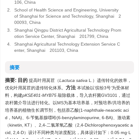
106, China
2.
School of Health Science and Engineering, University
of Shanghai for Science and Technology, Shanghai 2
00093, China
3.
Shanghai Qingpu District Agricultural Technology Prom
otion Service Center, Shanghai 201799, China
4.
Shanghai Agricultural Technology Extension Service C
enter, Shanghai 201103, China
摘要
摘要:
目的
提高叶用莴苣（
Lactuca sativa
L.）遗传转化的效率，
方法
优化叶用莴苣的遗传转化体系。
本试验以‘缤纷3号’为受体材
料，构建
pKSE401-MYB75
敲除载体，导入农杆菌GV3101，通过
农杆菌介导法进行转化。以MS为基本培养基，对预培养/共培养的
培养基的植物生长调节剂，包括萘乙酸(1-naphthale-neacetic aci
d，NAA)、6-苄氨基腺嘌呤(6-benzylaminopurine, 6-BA)、激动素
（kinetin, KT）、2,4-二氯苯氧乙酸（2,4-Dichlorophenoxyacetic a
cid, 2,4-D）设计不同种类与浓度配比，具体设计如下：0.05 mg·L
−1
−1
−1
−1