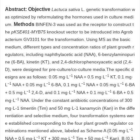
Abstract:
Objective
Lactuca sativa
L. genetic transformation w
as optimized by reformulating the hormones used in culture medi
Methods
um.
BINFEN-3 was used as the receptor to construct t
he
pKSE401-MYB75
knockout vector to be introduced into Agrob
acterium GV3101 for the transformation. Using MS as the basic
medium, different types and concentration ratios of plant growth r
egulators, including naphthylacetic acid (NAA), 6-benzylaminopuri
ne (6-BA), kinetin (KT), and 2,4-dichlorophenoxyacetic acid (2,4-
D), were designed for pre-culture/co-culture media.The specific d
−1
−1
esigns are as follows: 0.05 mg·L
NAA + 0.5 mg·L
KT, 0.1 mg·
−1
−1
−1
−1
L
NAA + 0.05 mg·L
6-BA, 0.1 mg·L
NAA + 0.05 mg·L
6-BA
−1
−1
−1
+ 0.5 mg·L
2,4-D, and 0.1 mg·L
NAA + 0.1 mg·L
6-BA + 0.5
−1
mg·L
NAA. Under the constant antibiotic concentrations of 300
mg·L-1 timentin (Tim) and 50 mg·L-1 kanamycin (Kan) in the diffe
rentiation and selective medium, four transformation systems wer
e established corresponding to the four plant growth regulator co
−1
mbinations mentioned above, labeled as Scheme A (0.05 mg·L
−1
−1
−1
NAA + 0.5 mg·L
KT + 300 mg·L
Tim + 50 mg·L
Kan), B (0.1