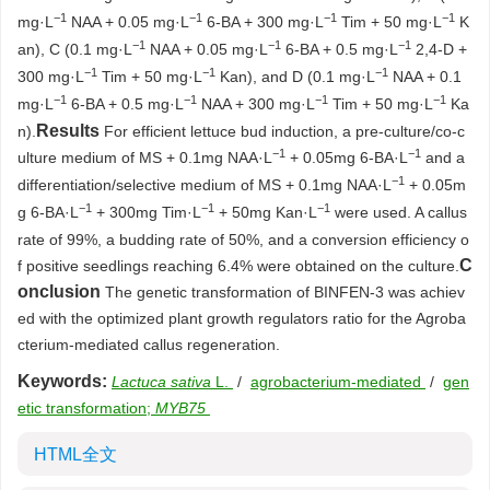
−1
−1
−1
−1
mg·L
NAA + 0.05 mg·L
6-BA + 300 mg·L
Tim + 50 mg·L
K
−1
−1
−1
an), C (0.1 mg·L
NAA + 0.05 mg·L
6-BA + 0.5 mg·L
2,4-D +
−1
−1
−1
300 mg·L
Tim + 50 mg·L
Kan), and D (0.1 mg·L
NAA + 0.1
−1
−1
−1
−1
mg·L
6-BA + 0.5 mg·L
NAA + 300 mg·L
Tim + 50 mg·L
Ka
Results
n).
For efficient lettuce bud induction, a pre-culture/co-c
−1
−1
ulture medium of MS + 0.1mg NAA·L
+ 0.05mg 6-BA·L
and a
−1
differentiation/selective medium of MS + 0.1mg NAA·L
+ 0.05m
−1
−1
−1
g 6-BA·L
+ 300mg Tim·L
+ 50mg Kan·L
were used. A callus
rate of 99%, a budding rate of 50%, and a conversion efficiency o
C
f positive seedlings reaching 6.4% were obtained on the culture.
onclusion
The genetic transformation of BINFEN-3 was achiev
ed with the optimized plant growth regulators ratio for the Agroba
cterium-mediated callus regeneration.
Keywords:
Lactuca sativa
L.
/
agrobacterium-mediated
/
gen
etic transformation;
MYB75
HTML全文