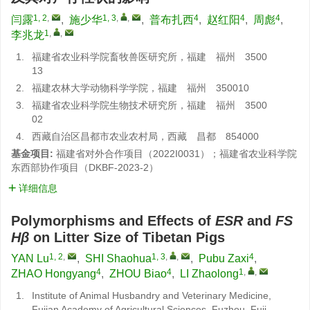
1, 2
,
1, 3
,
,
4
4
4
闫露
,
施少华
,
普布扎西
,
赵红阳
,
周彪
,
1
,
,
李兆龙
1.
福建省农业科学院畜牧兽医研究所，福建 福州 3500
13
2.
福建农林大学动物科学学院，福建 福州 350010
3.
福建省农业科学院生物技术研究所，福建 福州 3500
02
4.
西藏自治区昌都市农业农村局，西藏 昌都 854000
基金项目:
福建省对外合作项目（2022I0031）；福建省农业科学院
东西部协作项目（DKBF-2023-2）
详细信息
Polymorphisms and Effects of
ESR
and
FS
Hβ
on Litter Size of Tibetan Pigs
1, 2
,
1, 3
,
,
4
YAN Lu
,
SHI Shaohua
,
Pubu Zaxi
,
4
4
1
,
,
ZHAO Hongyang
,
ZHOU Biao
,
LI Zhaolong
1.
Institute of Animal Husbandry and Veterinary Medicine,
Fujian Academy of Agricultural Sciences, Fuzhou, Fuji