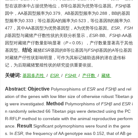
型在该群体中占据优势地位，B等位基因为优势等位基因。
FSHβ
基
因中，AA基因型频率为0.379、AB基因型频率为0.288，BB的基因
型频率为0.333；等位基因A的频率为0.523，等位基因B的频率为0.
477，其中AA基因型为优势基因型，A为优势等位基因。
ESR、FSH
β
基因型与藏猪产仔数性状的关联分析显示，
ESR
-BB、
FSHβ
-AA基
因型对藏猪产仔数量影响显著（
P
＜0.05），产仔数量显著高于其他
结论
基因型。
藏猪
ESR
基因的B等位基因与
FSHβ
基因的A等位基因
对藏猪产仔性状影响明显，可作为其标记辅助选择的潜在遗传标
记，为后期藏猪繁殖性状的研究提供重要依据。
关键词:
基因多态性
/
ESR
/
FSHβ
/
产仔数
/
藏猪
Abstract:
Objective
Polymorphisms of
ESR
and
FSHβ
and rel
ation of the genes with low litter size of otherwise robust Tibetan p
Method
ig were investigated.
Polymorphisms of
FSHβ
and
ESR
i
n randomly selected 66 Tibetan pigs were detected using the PC
R-RFLP method to correlate with the animal reproductive perform
Result
ance.
Significant polymorphisms were found in the gene
s. In
ESR
, the frequency of AA genotype was 0.152, that of AB ge