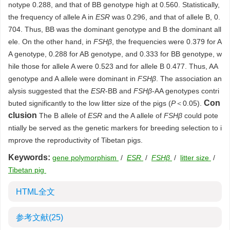
notype 0.288, and that of BB genotype high at 0.560. Statistically,
the frequency of allele A in
ESR
was 0.296, and that of allele B, 0.
704. Thus, BB was the dominant genotype and B the dominant all
ele. On the other hand, in
FSHβ
, the frequencies were 0.379 for A
A genotype, 0.288 for AB genotype, and 0.333 for BB genotype, w
hile those for allele A were 0.523 and for allele B 0.477. Thus, AA
genotype and A allele were dominant in
FSHβ
. The association an
alysis suggested that the
ESR
-BB and
FSHβ
-AA genotypes contri
Con
buted significantly to the low litter size of the pigs (
P
＜0.05).
clusion
The B allele of
ESR
and the A allele of
FSHβ
could pote
ntially be served as the genetic markers for breeding selection to i
mprove the reproductivity of Tibetan pigs.
Keywords:
gene polymorphism
/
ESR
/
FSHβ
/
litter size
/
Tibetan pig
HTML全文
参考文献
(25)