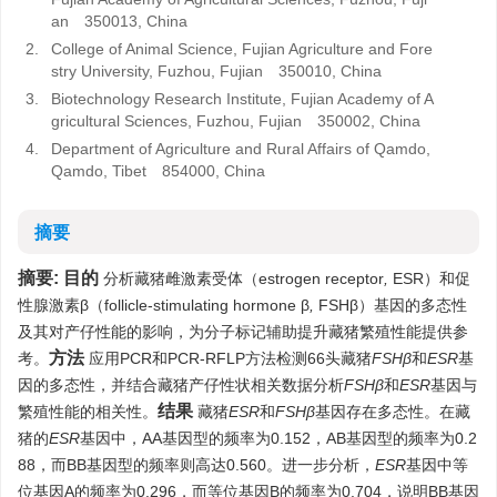
an 350013, China
2.
College of Animal Science, Fujian Agriculture and Fore
stry University, Fuzhou, Fujian 350010, China
3.
Biotechnology Research Institute, Fujian Academy of A
gricultural Sciences, Fuzhou, Fujian 350002, China
4.
Department of Agriculture and Rural Affairs of Qamdo,
Qamdo, Tibet 854000, China
摘要
摘要:
目的
分析藏猪雌激素受体（estrogen receptor
,
ESR）和促
性腺激素β（follicle-stimulating hormone β
,
FSHβ）基因的多态性
及其对产仔性能的影响，为分子标记辅助提升藏猪繁殖性能提供参
方法
考。
应用PCR和PCR-RFLP方法检测66头藏猪
FSHβ
和
ESR
基
因的多态性，并结合藏猪产仔性状相关数据分析
FSHβ
和
ESR
基因与
结果
繁殖性能的相关性。
藏猪
ESR
和
FSHβ
基因存在多态性。在藏
猪的
ESR
基因中，AA基因型的频率为0.152，AB基因型的频率为0.2
88，而BB基因型的频率则高达0.560。进一步分析，
ESR
基因中等
位基因A的频率为0.296，而等位基因B的频率为0.704，说明BB基因