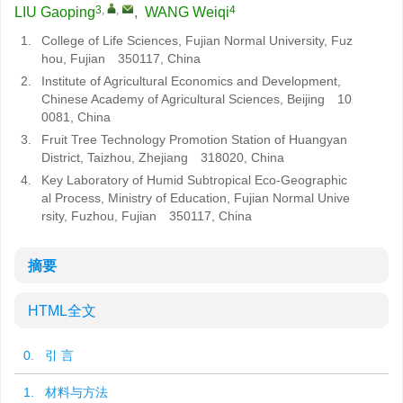
3
,
,
4
LIU Gaoping
,
WANG Weiqi
1.
College of Life Sciences, Fujian Normal University, Fuz
hou, Fujian 350117, China
2.
Institute of Agricultural Economics and Development,
Chinese Academy of Agricultural Sciences, Beijing 10
0081, China
3.
Fruit Tree Technology Promotion Station of Huangyan
District, Taizhou, Zhejiang 318020, China
4.
Key Laboratory of Humid Subtropical Eco-Geographic
al Process, Ministry of Education, Fujian Normal Unive
rsity, Fuzhou, Fujian 350117, China
摘要
HTML全文
0. 引 言
1. 材料与方法