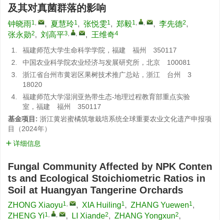
及其对真菌群落的影响
1
,
1
1
1
,
,
2
钟晓雨
,
夏慧玲
,
张悦雯
,
郑毅
,
李先德
,
2
3
,
,
4
张永勋
,
刘高平
,
王维奇
1.
福建师范大学生命科学学院，福建 福州 350117
2.
中国农业科学院农业经济与发展研究所，北京 100081
3.
浙江省台州市黄岩区果树技术推广总站，浙江 台州 3
18020
4.
福建师范大学湿润亚热带生态-地理过程教育部重点实验
室，福建 福州 350117
基金项目:
浙江黄岩蜜橘筑墩栽培系统全球重要农业文化遗产申报项
目（2024年）
详细信息
Fungal Community Affected by NPK Conten
ts and Ecological Stoichiometric Ratios in
Soil at Huangyan Tangerine Orchards
1
,
1
1
ZHONG Xiaoyu
,
XIA Huiling
,
ZHANG Yuewen
,
1
,
,
2
2
ZHENG Yi
,
LI Xiande
,
ZHANG Yongxun
,