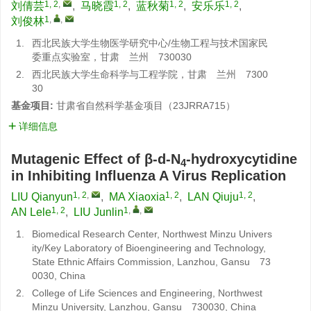
1, 2
,
1, 2
1, 2
1, 2
刘倩芸
,
马晓霞
,
蓝秋菊
,
安乐乐
,
1
,
,
刘俊林
1.
西北民族大学生物医学研究中心/生物工程与技术国家民
委重点实验室，甘肃 兰州 730030
2.
西北民族大学生命科学与工程学院，甘肃 兰州 7300
30
基金项目:
甘肃省自然科学基金项目（23JRRA715）
详细信息
Mutagenic Effect of β-d-N
-hydroxycytidine
4
in Inhibiting Influenza A Virus Replication
1, 2
,
1, 2
1, 2
LIU Qianyun
,
MA Xiaoxia
,
LAN Qiuju
,
1, 2
1
,
,
AN Lele
,
LIU Junlin
1.
Biomedical Research Center, Northwest Minzu Univers
ity/Key Laboratory of Bioengineering and Technology,
State Ethnic Affairs Commission, Lanzhou, Gansu 73
0030, China
2.
College of Life Sciences and Engineering, Northwest
Minzu University, Lanzhou, Gansu 730030, China