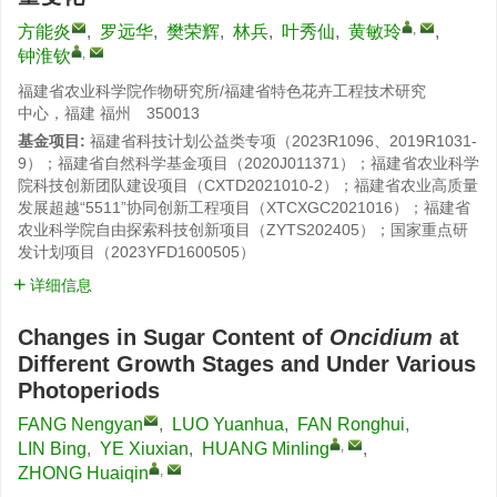
,
方能炎
,
罗远华
,
樊荣辉
,
林兵
,
叶秀仙
,
黄敏玲
,
,
钟淮钦
福建省农业科学院作物研究所/福建省特色花卉工程技术研究
中心，福建 福州 350013
基金项目:
福建省科技计划公益类专项（2023R1096、2019R1031-
9）；福建省自然科学基金项目（2020J011371）；福建省农业科学
院科技创新团队建设项目（CXTD2021010-2）；福建省农业高质量
发展超越“5511”协同创新工程项目（XTCXGC2021016）；福建省
农业科学院自由探索科技创新项目（ZYTS202405）；国家重点研
发计划项目（2023YFD1600505）
详细信息
Changes in Sugar Content of
Oncidium
at
Different Growth Stages and Under Various
Photoperiods
FANG Nengyan
,
LUO Yuanhua
,
FAN Ronghui
,
,
LIN Bing
,
YE Xiuxian
,
HUANG Minling
,
,
ZHONG Huaiqin