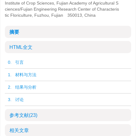
Institute of Crop Sciences, Fujian Academy of Agricultural S
ciences/Fujian Engineering Research Center of Characteris
tic Floriculture, Fuzhou, Fujian 350013, China
摘要
HTML全文
0. 引言
1. 材料与方法
2. 结果与分析
3. 讨论
参考文献
(23)
相关文章